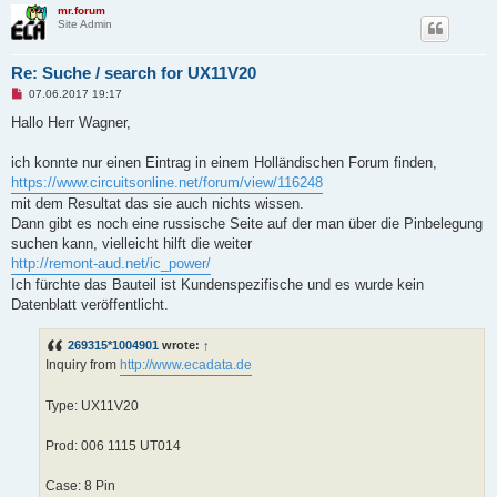
mr.forum
Site Admin
Re: Suche / search for UX11V20
U
07.06.2017 19:17
n
r
Hallo Herr Wagner,
e
a
d
ich konnte nur einen Eintrag in einem Holländischen Forum finden,
p
https://www.circuitsonline.net/forum/view/116248
o
s
mit dem Resultat das sie auch nichts wissen.
t
Dann gibt es noch eine russische Seite auf der man über die Pinbelegung
suchen kann, vielleicht hilft die weiter
http://remont-aud.net/ic_power/
Ich fürchte das Bauteil ist Kundenspezifische und es wurde kein
Datenblatt veröffentlicht.
269315*1004901
wrote:
↑
Inquiry from
http://www.ecadata.de
Type: UX11V20
Prod: 006 1115 UT014
Case: 8 Pin