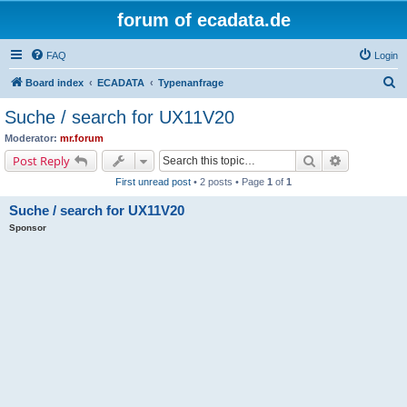
forum of ecadata.de
FAQ
Login
S
Board index
ECADATA
Typenanfrage
e
Suche / search for UX11V20
a
Moderator:
mr.forum
r
Search
Advanced s
Post Reply
c
First unread post
• 2 posts • Page
1
of
1
h
Suche / search for UX11V20
Sponsor