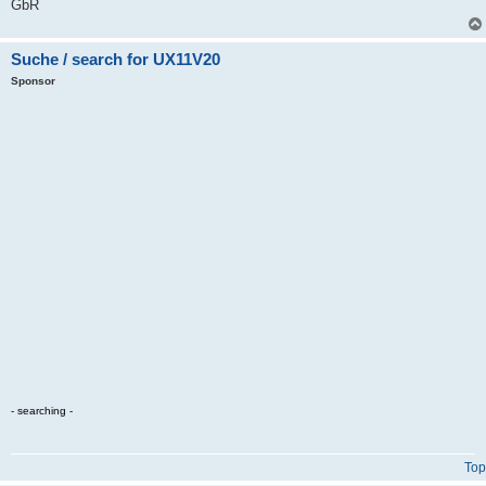
GbR
Suche / search for UX11V20
Sponsor
- searching -
Top