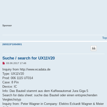
Sponsor
Top
269315*1004901
Suche / search for UX11V20
U
03.06.2017 17:46
n
r
Inquiry from http://www.ecadata.de
e
Type: UX11V20
a
d
Prod: 006 1115 UT014
p
Case: 8 Pin
o
s
Device: IC
t
Info: Das Bauteil stammt aus dem Kaffeeautomat Jura Giga 5
Search for data sheet: suche das Bauteil oder einen entsprechenden
Vergleichstyp
Inquiry from: Peter Wagner in Company: Elektro Eckardt Wagner & Meier