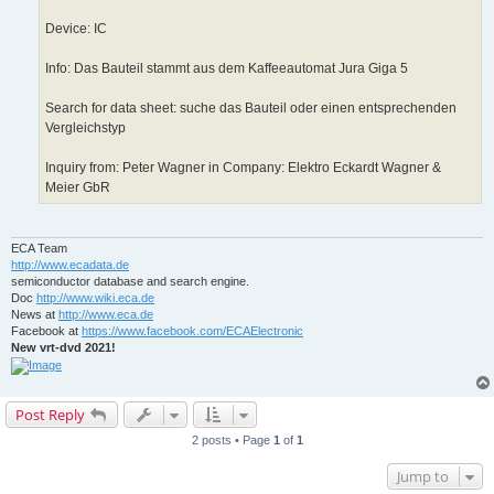
Device: IC
Info: Das Bauteil stammt aus dem Kaffeeautomat Jura Giga 5
Search for data sheet: suche das Bauteil oder einen entsprechenden
Vergleichstyp
Inquiry from: Peter Wagner in Company: Elektro Eckardt Wagner &
Meier GbR
ECA Team
http://www.ecadata.de
semiconductor database and search engine.
Doc
http://www.wiki.eca.de
News at
http://www.eca.de
Facebook at
https://www.facebook.com/ECAElectronic
New vrt-dvd 2021!
Post Reply
2 posts • Page
1
of
1
Jump to