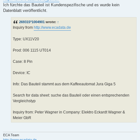
Ich fürchte das Bauteil ist Kundenspezifische und es wurde kein
Datenblatt veröffentlicht.
269315*1004901
wrote:
↑
Inquiry from
http://www.ecadata.de
Type: UX11V20
Prod: 006 1115 UT014
Case: 8 Pin
Device: IC
Info: Das Bauteil stammt aus dem Kaffeeautomat Jura Giga 5
Search for data sheet: suche das Bauteil oder einen entsprechenden
Vergleichstyp
Inquiry from: Peter Wagner in Company: Elektro Eckardt Wagner &
Meier GbR
ECA Team
http://www.ecadata.de