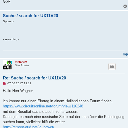
GbR
Suche / search for UX11V20
Sponsor
- searching -
Top
mr.forum
Site Admin
Re: Suche / search for UX11V20
U
07.06.2017 19:17
n
r
Hallo Herr Wagner,
e
a
d
ich konnte nur einen Eintrag in einem Holländischen Forum finden,
p
https://www.circuitsonline.net/forum/view/116248
o
s
mit dem Resultat das sie auch nichts wissen.
t
Dann gibt es noch eine russische Seite auf der man über die Pinbelegung
suchen kann, vielleicht hilft die weiter
http://remont-aud.net/ic_power/