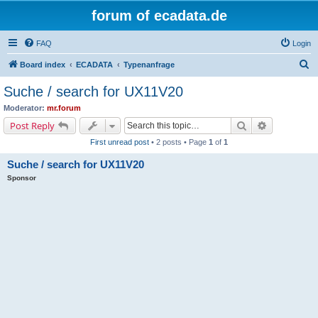
forum of ecadata.de
FAQ
Login
S
Board index
ECADATA
Typenanfrage
e
Suche / search for UX11V20
a
Moderator:
mr.forum
r
Search
Advanced s
Post Reply
c
First unread post
• 2 posts • Page
1
of
1
h
Suche / search for UX11V20
Sponsor