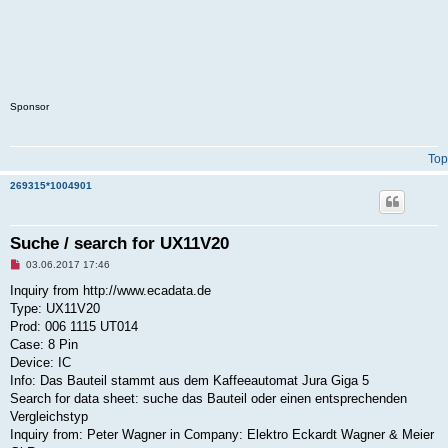
Sponsor
Top
269315*1004901
Suche / search for UX11V20
U
03.06.2017 17:46
n
r
Inquiry from http://www.ecadata.de
e
Type: UX11V20
a
d
Prod: 006 1115 UT014
p
Case: 8 Pin
o
s
Device: IC
t
Info: Das Bauteil stammt aus dem Kaffeeautomat Jura Giga 5
Search for data sheet: suche das Bauteil oder einen entsprechenden
Vergleichstyp
Inquiry from: Peter Wagner in Company: Elektro Eckardt Wagner & Meier