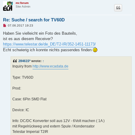
mr.forum
Site Admin
Re: Suche / search for TV60D
U
07.06.2017 19:23
n
r
Haben Sie vielleicht ein Foto des Bauteils,
e
ist es aus diesem Receiver?
a
d
https://www.telestar.de/de_DE/T2-IR/352-1451-11173/
p
Echt schwierig ich konnte nichts passendes finden
o
s
t
284615*
wrote:
↑
Inquiry from
http://www.ecadata.de
Type: TV60D
Prod:
Case: 6Pin SMD Flat
Device: IC
Info: DC/DC Konverter soll aus 12V - 6Volt machen ( 1A )
mit Regelrückweg und extern Spule / Kondensator
Telestar Imperial T2IR