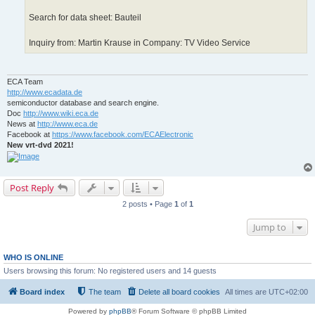
Search for data sheet: Bauteil
Inquiry from: Martin Krause in Company: TV Video Service
ECA Team
http://www.ecadata.de
semiconductor database and search engine.
Doc
http://www.wiki.eca.de
News at
http://www.eca.de
Facebook at
https://www.facebook.com/ECAElectronic
New vrt-dvd 2021!
Post Reply
2 posts • Page
1
of
1
Jump to
WHO IS ONLINE
Users browsing this forum: No registered users and 14 guests
Board index
The team
Delete all board cookies
All times are
UTC+02:00
Powered by
phpBB
® Forum Software © phpBB Limited