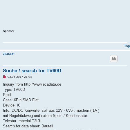
Sponsor
Top
284615*
Suche / search for TV60D
U
03.06.2017 21:04
n
r
Inquiry from http://www.ecadata.de
e
Type: TV60D
a
d
Prod:
p
Case: 6Pin SMD Flat
o
s
Device: IC
t
Info: DC/DC Konverter soll aus 12V - 6Volt machen ( 1A )
mit Regelrückweg und extern Spule / Kondensator
Telestar Imperial T2IR
Search for data sheet: Bauteil