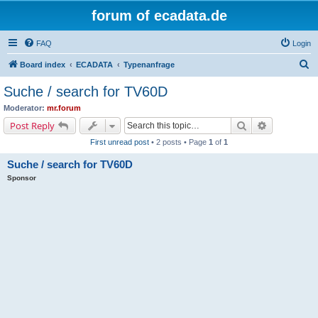
forum of ecadata.de
FAQ
Login
S
Board index
ECADATA
Typenanfrage
e
Suche / search for TV60D
a
Moderator:
mr.forum
r
Search
Advanced s
Post Reply
c
First unread post
• 2 posts • Page
1
of
1
h
Suche / search for TV60D
Sponsor