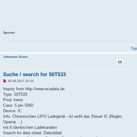
Sponsor
Top
Johannes Gross
Suche / search for 50T533
U
30.06.2017 22:53
n
r
Inquiry from http://www.ecadata.de
e
Type: 50T533
a
d
Prod: keins
p
Case: 5 pin SMD
o
s
Device: IC
t
Info: Chinesisches LIPO Ladegerät - ist wohl das Steuer IC (Regler,
Opamp ...)
mit 6 identischen Ladekanälen
Search for data sheet: Datenblatt