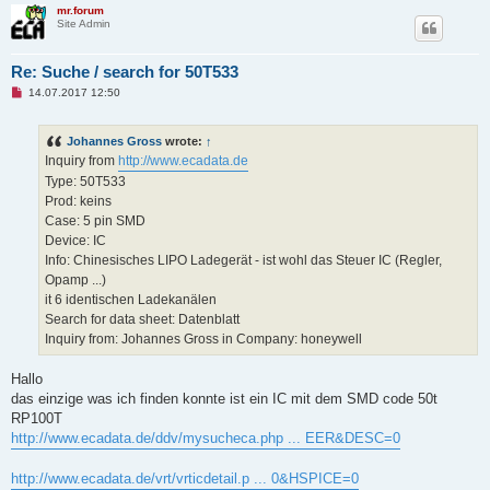
mr.forum
Site Admin
Re: Suche / search for 50T533
U
14.07.2017 12:50
n
r
e
Johannes Gross
wrote:
↑
a
d
Inquiry from
http://www.ecadata.de
p
Type: 50T533
o
s
Prod: keins
t
Case: 5 pin SMD
Device: IC
Info: Chinesisches LIPO Ladegerät - ist wohl das Steuer IC (Regler,
Opamp ...)
it 6 identischen Ladekanälen
Search for data sheet: Datenblatt
Inquiry from: Johannes Gross in Company: honeywell
Hallo
das einzige was ich finden konnte ist ein IC mit dem SMD code 50t
RP100T
http://www.ecadata.de/ddv/mysucheca.php ... EER&DESC=0
http://www.ecadata.de/vrt/vrticdetail.p ... 0&HSPICE=0