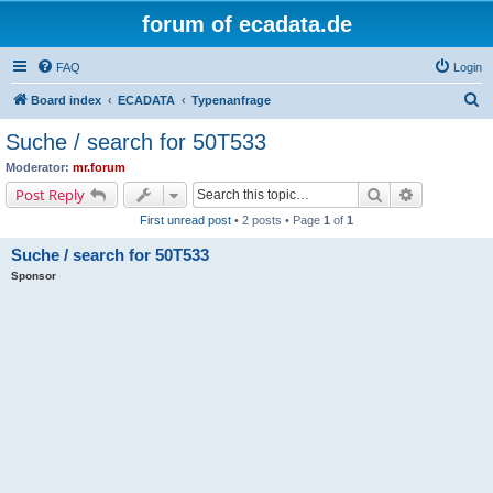
forum of ecadata.de
FAQ
Login
S
Board index
ECADATA
Typenanfrage
e
Suche / search for 50T533
a
Moderator:
mr.forum
r
Search
Advanced s
Post Reply
c
First unread post
• 2 posts • Page
1
of
1
h
Suche / search for 50T533
Sponsor