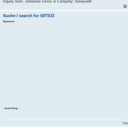
Inquiry from: Johannes Gross in Company: honeywell
Suche / search for 50T533
Sponsor
- searching -
Top