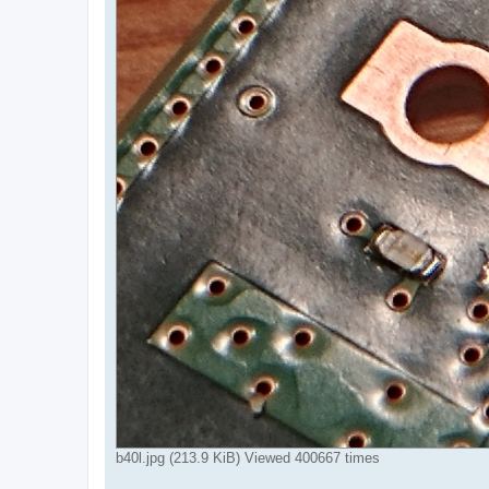
b40l.jpg (213.9 KiB) Viewed 400667 times