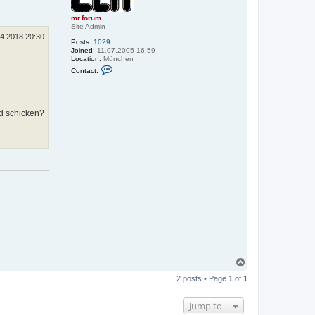
mr.forum
Site Admin
04.2018 20:30
Posts:
1029
Joined:
11.07.2005 16:59
Location:
München
C
Contact:
o
n
t
a
c
ld schicken?
t
m
r
.
f
o
r
u
m
T
o
2 posts • Page
1
of
1
p
Jump to