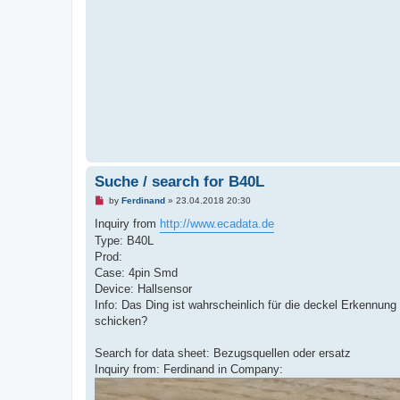
Suche / search for B40L
U
by
Ferdinand
»
23.04.2018 20:30
n
r
Inquiry from
http://www.ecadata.de
e
Type: B40L
a
d
Prod:
p
Case: 4pin Smd
o
s
Device: Hallsensor
t
Info: Das Ding ist wahrscheinlich für die deckel Erkennung
schicken?
Search for data sheet: Bezugsquellen oder ersatz
Inquiry from: Ferdinand in Company: