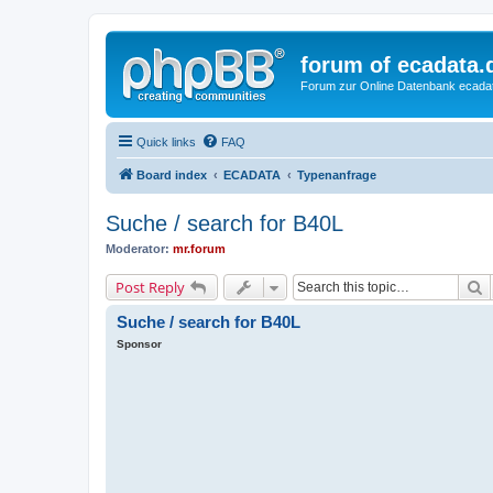
forum of ecadata.
Forum zur Online Datenbank ecada
Quick links
FAQ
Board index
ECADATA
Typenanfrage
Suche / search for B40L
Moderator:
mr.forum
S
Post Reply
Suche / search for B40L
Sponsor