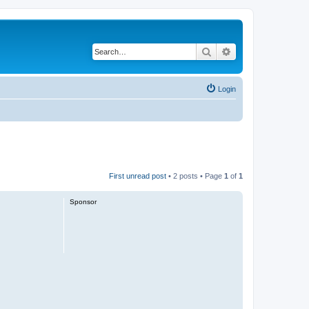
Search
Advanced search
Login
First unread post
• 2 posts • Page
1
of
1
Sponsor