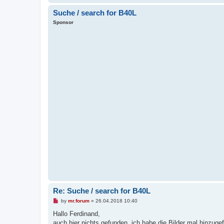
Suche / search for B40L
Sponsor
Re: Suche / search for B40L
U
by
mr.forum
»
26.04.2018 10:40
n
r
Hallo Ferdinand,
e
auch hier nichts gefunden, ich habe die Bilder mal hinzug