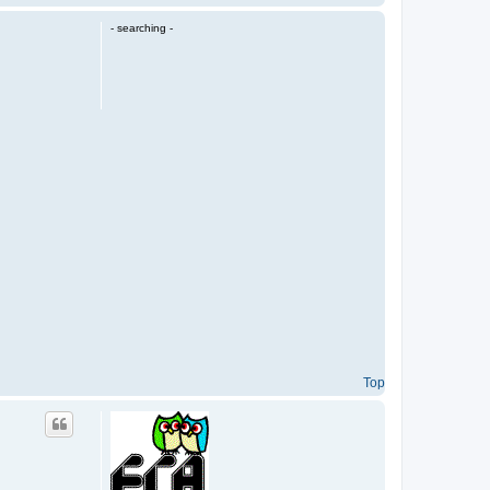
o
p
- searching -
Top