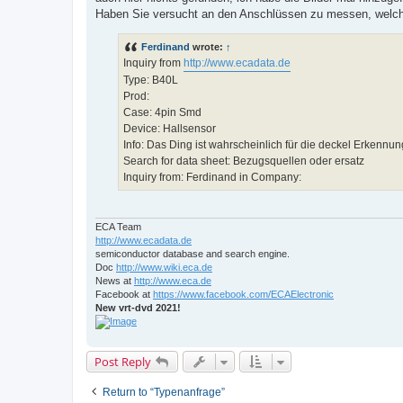
a
d
Haben Sie versucht an den Anschlüssen zu messen, welch
p
o
s
Ferdinand
wrote:
↑
t
Inquiry from
http://www.ecadata.de
Type: B40L
Prod:
Case: 4pin Smd
Device: Hallsensor
Info: Das Ding ist wahrscheinlich für die deckel Erkennu
Search for data sheet: Bezugsquellen oder ersatz
Inquiry from: Ferdinand in Company:
ECA Team
http://www.ecadata.de
semiconductor database and search engine.
Doc
http://www.wiki.eca.de
News at
http://www.eca.de
Facebook at
https://www.facebook.com/ECAElectronic
New vrt-dvd 2021!
Post Reply
Return to “Typenanfrage”