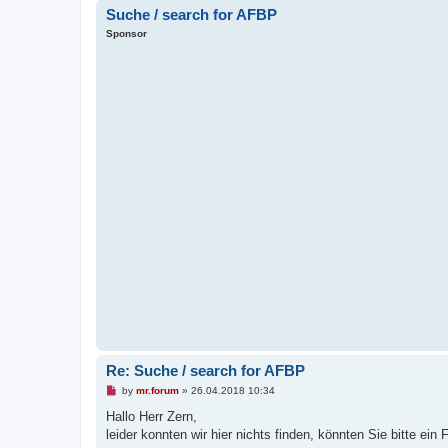
Suche / search for AFBP
Sponsor
Re: Suche / search for AFBP
U
by
mr.forum
»
26.04.2018 10:34
n
r
Hallo Herr Zern,
e
leider konnten wir hier nichts finden, könnten Sie bitte ein
a