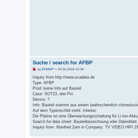
Suche / search for AFBP
U
by
271037*
»
25.04.2018 10:36
n
r
Inquiry from http://www.ecadata.de
e
Type: AFBP
a
d
Prod: keine Info auf Bauteil
p
Case: SOT23, drei Pin
o
s
Device: ?
t
Info: Bauteil stammt aus einem (wahrscheinlich chinesis
Auf dem Typenschild steht: Intertec
Die Platine ist eine Überwachungsschaltung für Li-Ion-Akku
Search for data sheet: Bauteilbezeichnung oder Datenblatt
Inquiry from: Manfred Zern in Company: TV VIDEO HIFI Z