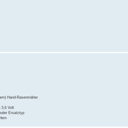
chem) Hand-Rasenmäher.
 3,6 Volt
 oder Ersatztyp
Hern