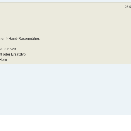
25.
ischem) Hand-Rasenmäher.
ku 3,6 Volt
t oder Ersatztyp
ZHern