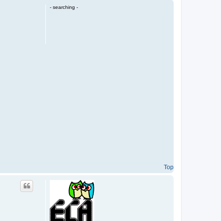
p
- searching -
Top