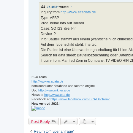
d
p
271037*
wrote:
↑
o
s
Inquiry from
http://www.ecadata.de
t
Type: AFBP
Prod: keine Info auf Bauteil
Case: SOT23, drei Pin
Device: ?
Info: Bauteil stammt aus einem (wahrscheinlich chines
Auf dem Typenschild steht: Intertec
Die Platine ist eine Überwachungsschaltung für Li-Ion-Ak
Search for data sheet: Bauteilbezeichnung oder Datenblat
Inquiry from: Manfred Zern in Company: TV VIDEO HIFI 
ECA Team
http://www.ecadata.de
semiconductor database and search engine.
Doc
http://www.wiki.eca.de
News at
http://www.eca.de
Facebook at
https://www.facebook.com/ECAElectronic
New vrt-dvd 2021!
Post Reply
Return to “Typenanfrage”