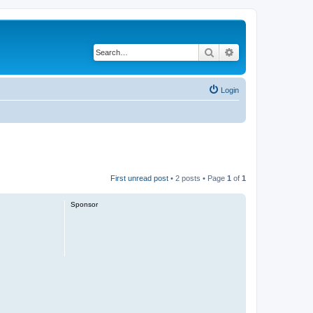
Search
Advanced search
Login
First unread post
• 2 posts • Page
1
of
1
Sponsor