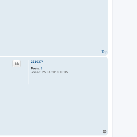
Top
271037*
Posts:
3
Joined:
25.04.2018 10:35
T
o