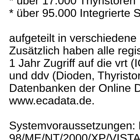
* über 17.000 Thyristoren
* über 95.000 Integrierte
aufgeteilt in verschiedene
Zusätzlich haben alle regi
1 Jahr Zugriff auf die vrt 
und ddv (Dioden, Thyristor
Datenbanken der Online 
www.ecadata.de
.
Systemvoraussetzungen: M
98/ME/NT/2000/XP/VISTA