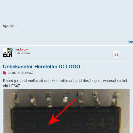
Sponsor
Top
mr.forum
Site Admin
Unbekannter Hersteller IC LOGO
U
28.06.2012 15:42
n
r
Kennt jemand vielleicht den Hersteller anhand des Logos, wahrscheinlich
e
ein LF347
a
d
p
o
s
t