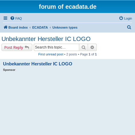
forum of ecadata.de
FAQ
Login
S
Board index
ECADATA
Unknown types
e
Unbekannter Hersteller IC LOGO
a
Search
Advanced search
Post Reply
r
First unread post
• 2 posts • Page
1
of
1
c
Unbekannter Hersteller IC LOGO
h
Sponsor