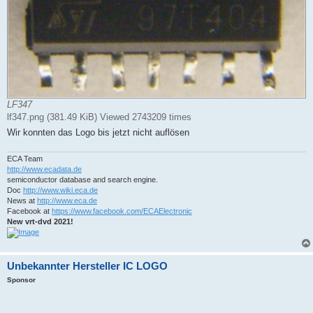
LF347
lf347.png (381.49 KiB) Viewed 2743209 times
Wir konnten das Logo bis jetzt nicht auflösen
ECA Team
http://www.ecadata.de
semiconductor database and search engine.
Doc
http://www.wiki.eca.de
News at
http://www.eca.de
Facebook at
https://www.facebook.com/ECAElectronic
New vrt-dvd 2021!
Unbekannter Hersteller IC LOGO
Sponsor