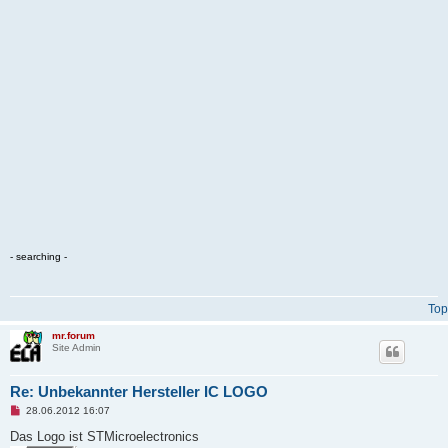
- searching -
Top
mr.forum
Site Admin
Re: Unbekannter Hersteller IC LOGO
U
28.06.2012 16:07
n
r
Das Logo ist STMicroelectronics
e