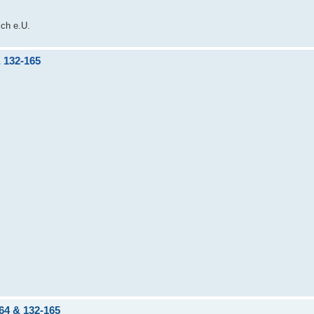
sch e.U.
& 132-165
164 & 132-165