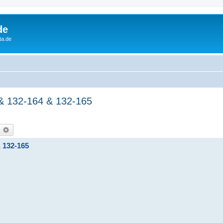
de
ta.de
 & 132-164 & 132-165
earch
Advanced search
& 132-165