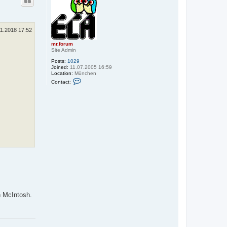
11.2018 17:52
mr.forum
Site Admin
Posts:
1029
Joined:
11.07.2005 16:59
Location:
München
C
Contact:
o
n
t
a
c
t
m
r
.
f
o
r
u
m
n McIntosh.