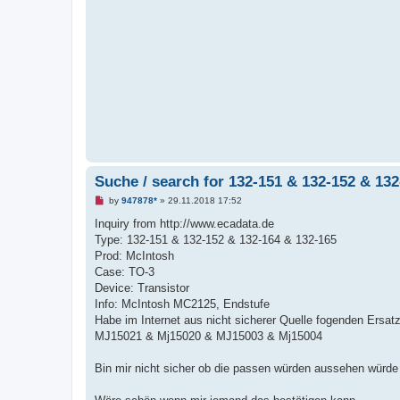
Suche / search for 132-151 & 132-152 & 132
U
by
947878*
»
29.11.2018 17:52
n
r
Inquiry from http://www.ecadata.de
e
Type: 132-151 & 132-152 & 132-164 & 132-165
a
d
Prod: McIntosh
p
Case: TO-3
o
s
Device: Transistor
t
Info: McIntosh MC2125, Endstufe
Habe im Internet aus nicht sicherer Quelle fogenden Ersat
MJ15021 & Mj15020 & MJ15003 & Mj15004
Bin mir nicht sicher ob die passen würden aussehen würde 