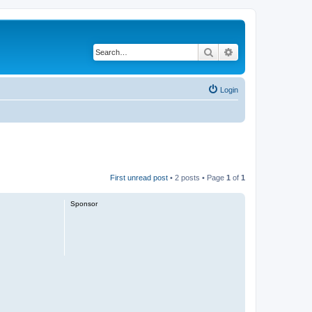
Search
Advanced search
Login
First unread post
• 2 posts • Page
1
of
1
Sponsor