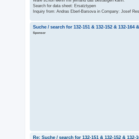
Wäre schön wenn mir jemand das bestätigen kann.
Search for data sheet: Ersatztypen
Inquiry from: Andras Eberl-Barsova in Company: Josef Re
Suche / search for 132-151 & 132-152 & 132-164 
Sponsor
Re: Suche / search for 132-151 & 132-152 & 132-