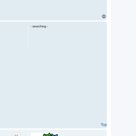
T
o
p
- searching -
Top