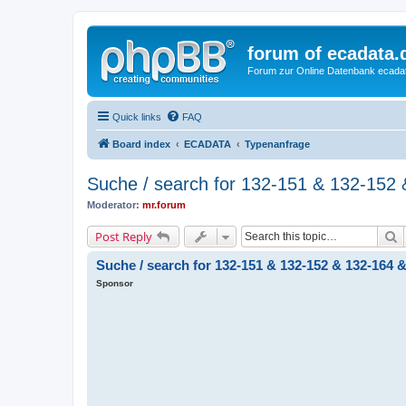
forum of ecadata.
Forum zur Online Datenbank ecada
Quick links
FAQ
Board index
ECADATA
Typenanfrage
Suche / search for 132-151 & 132-152
Moderator:
mr.forum
S
Post Reply
Suche / search for 132-151 & 132-152 & 132-164 
Sponsor